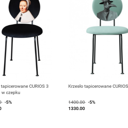
o tapicerowane CURIOS 3
Krzesło tapicerowane CURIOS
a w czepku
0
-5%
1400.00
-5%
0
1330.00