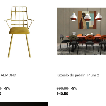
o ALMOND
Krzesło do jadalni Plum 2
0
-5%
990.00
-5%
0
940.50