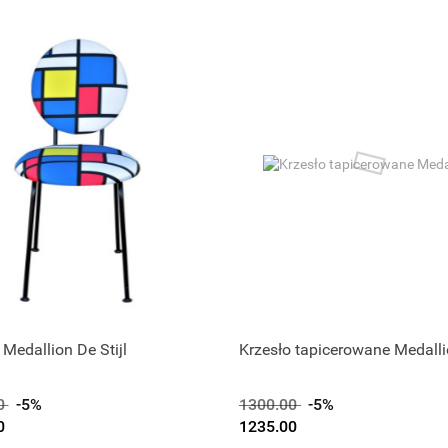
 Medallion De Stijl
Krzesło tapicerowane Medall
0
-5%
1300.00
-5%
0
1235.00