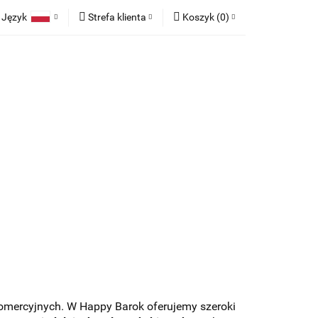
Język
Strefa klienta
Koszyk
(
0
)
race
Tkaniny
Polski
Zaloguj się
Koszyk jest pusty
English
Zarejestruj się
German
Dodaj zgłoszenie
x
Zgody cookies
Do bezpłatnej dostawy brakuje
-,--
any
Meble na zamówienie
Blog
Darmowa dostawa!
Suma
0,00 zł
Cena uwzględnia rabaty
komercyjnych. W Happy Barok oferujemy szeroki