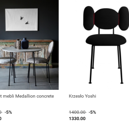
 mebli Medallion concrete
Krzesło Yoshi
0
-5%
1400.00
-5%
0
1330.00