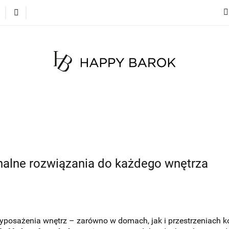
cje
Szybka wysyłka
Meble
Dekoracje
Mate
 na zamówienie
Blog
Meble
Dekoracje
Materace
Tkaniny
Dyw
onalne rozwiązania do każdego wnętrza
yposażenia wnętrz – zarówno w domach, jak i przestrzeniach 