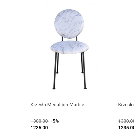
Krzesło Medallion Marble
Krzesło
1300.00
-5%
1300.0
1235.00
1235.0