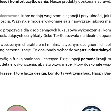
łość
i
komfort użytkowania
. Nasze produkty doskonale sprawd
apicerowane
, które nadają wnętrzom elegancji i przytulności, jak 
ością. Wszystkie modele wykonane są z najwyższej jakości mate
o propozycja dla osób ceniących luksusowe wykończenie i komf
osiadających certyfikaty Oeko-Tex®, pozwala na idealne dopas
owoczesnym charakterem i minimalistycznym designem. Ich soli
ną personalizację. To doskonały wybór do
wnętrz industrialnyc
ślą o funkcjonalności i estetyce. Dzięki opcji
personalizacji
, 
wet detale wykończenia, aby stworzyć mebel, który doskonale w
rzeseł, które łączą
design
,
komfort
i
wytrzymałość
. Happy Bar