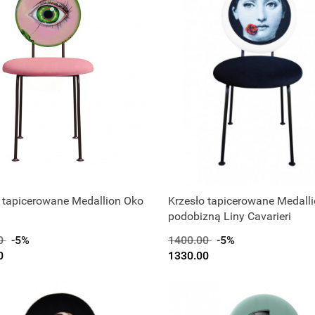
 tapicerowane Medallion Oko
Krzesło tapicerowane Medalli
podobizną Liny Cavarieri
0
-5%
1400.00
-5%
0
1330.00