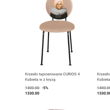
Krzesło tapicerowane CURIOS 4
Krzesł
Kobieta w z kryzą
Kobiet
1400.00
-5%
1400.0
1330.00
1330.0