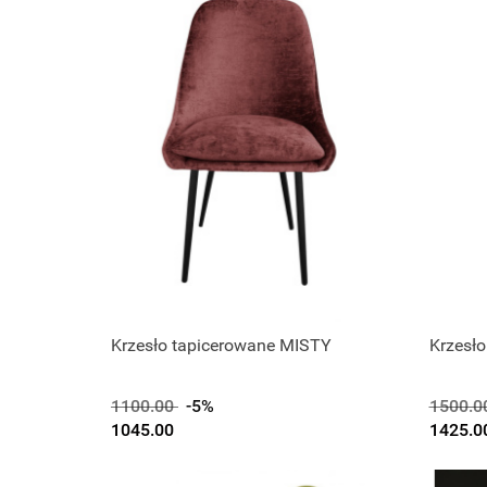
Krzesło tapicerowane MISTY
Krzesł
1100.00
-5%
1500.0
1045.00
1425.0