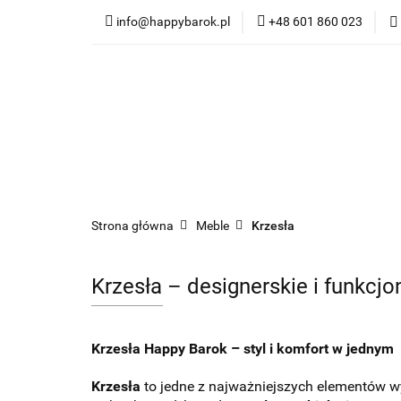
info@happybarok.pl
+48 601 860 023
Nowości
Promo
Dywany
Meble
Nowości
Promocje
Szybka wysyłka
Strona główna
Meble
Krzesła
Krzesła – designerskie i funkcj
Krzesła Happy Barok – styl i komfort w jednym
Krzesła
to jedne z najważniejszych elementów w