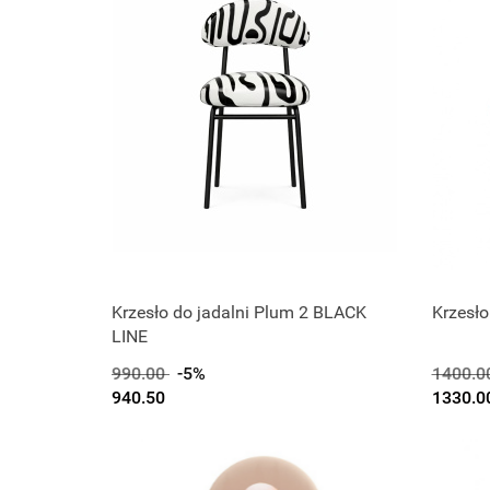
Krzesło do jadalni Plum 2 BLACK
Krzesło
LINE
990.00
-5%
1400.0
940.50
1330.0