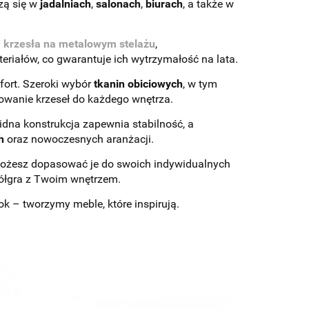
zą się w
jadalniach
,
salonach
,
biurach
, a także w
i
krzesła na metalowym stelażu
,
riałów, co gwarantuje ich wytrzymałość na lata.
ort. Szeroki wybór
tkanin obiciowych
, w tym
owanie krzeseł do każdego wnętrza.
dna konstrukcja zapewnia stabilność, a
h
oraz nowoczesnych aranżacji.
możesz dopasować je do swoich indywidualnych
spółgra z Twoim wnętrzem.
ok – tworzymy meble, które inspirują.