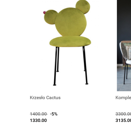
Krzesło Cactus
Komplet
1400.00
-5%
3300.0
1330.00
3135.0