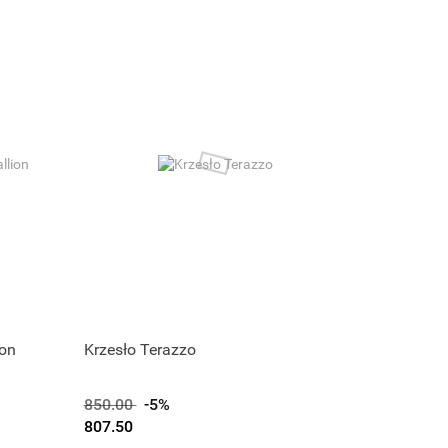
ion
Krzesło Terazzo
850.00
-5%
807.50