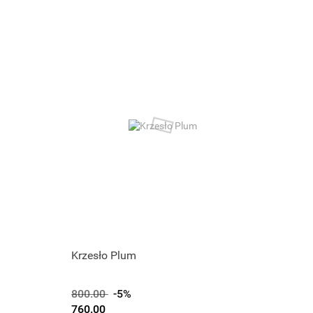
Krzesło Plum
800.00
-5%
760.00