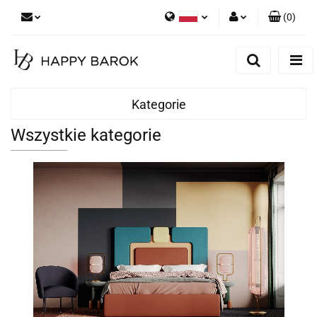
(
0
)
Polski
Zaloguj się
English
Zarejestruj się
German
Dodaj zgłoszenie
Kategorie
Zgody cookies
Wszystkie kategorie