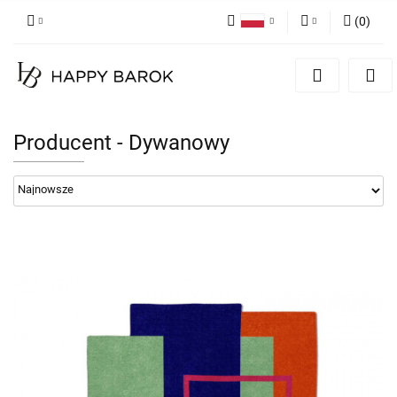
(
0
)
Polski
Zaloguj się
English
Zarejestruj się
German
Dodaj zgłoszenie
Producent - Dywanowy
Zgody cookies