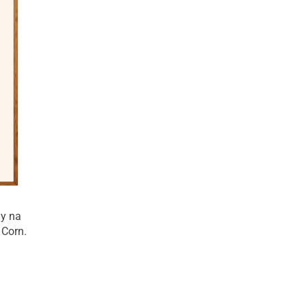
y na
 Corn.