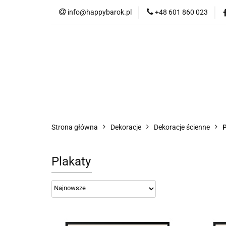
info@happybarok.pl
+48 601 860 023
Nowości
Promo
Tkaniny
Dyw
Nowości
Promocje
Szybka wysyłka
Strona główna
Dekoracje
Dekoracje ścienne
P
Plakaty