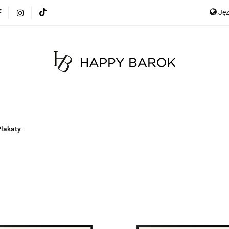
Ję
cje
Szybka wysyłka
Meble
Dekoracje
Mate
any
Meble na zamówienie
Blog
E
Ge
Meble
Dekoracje
Materace
Tkaniny
lakaty