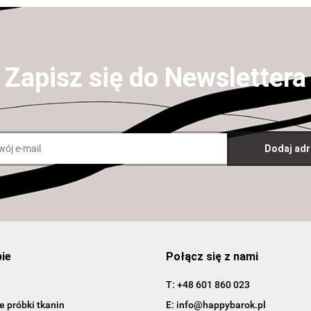
Zapisz się do Newslettera
pie
Połącz się z nami
T: +48 601 860 023
 próbki tkanin
E: info@happybarok.pl