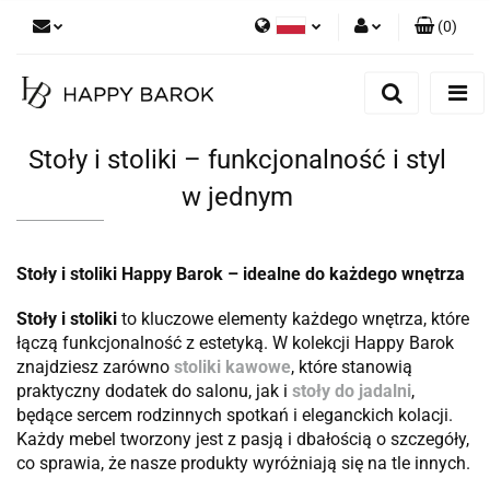
(
0
)
Polski
Zaloguj się
English
Zarejestruj się
German
Dodaj zgłoszenie
Stoły i stoliki – funkcjonalność i styl
Zgody cookies
w jednym
Stoły i stoliki Happy Barok – idealne do każdego wnętrza
Stoły i stoliki
to kluczowe elementy każdego wnętrza, które
łączą funkcjonalność z estetyką. W kolekcji Happy Barok
znajdziesz zarówno
stoliki kawowe
, które stanowią
praktyczny dodatek do salonu, jak i
stoły do jadalni
,
będące sercem rodzinnych spotkań i eleganckich kolacji.
Każdy mebel tworzony jest z pasją i dbałością o szczegóły,
co sprawia, że nasze produkty wyróżniają się na tle innych.