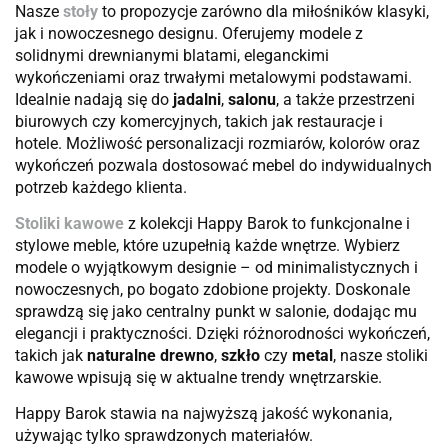
Nasze
stoły
to propozycje zarówno dla miłośników klasyki,
jak i nowoczesnego designu. Oferujemy modele z
solidnymi drewnianymi blatami, eleganckimi
wykończeniami oraz trwałymi metalowymi podstawami.
Idealnie nadają się do
jadalni
,
salonu
, a także przestrzeni
biurowych czy komercyjnych, takich jak restauracje i
hotele. Możliwość personalizacji rozmiarów, kolorów oraz
wykończeń pozwala dostosować mebel do indywidualnych
potrzeb każdego klienta.
Stoliki kawowe
z kolekcji Happy Barok to funkcjonalne i
stylowe meble, które uzupełnią każde wnętrze. Wybierz
modele o wyjątkowym designie – od minimalistycznych i
nowoczesnych, po bogato zdobione projekty. Doskonale
sprawdzą się jako centralny punkt w salonie, dodając mu
elegancji i praktyczności. Dzięki różnorodności wykończeń,
takich jak
naturalne drewno
,
szkło
czy
metal
, nasze stoliki
kawowe wpisują się w aktualne trendy wnętrzarskie.
Happy Barok stawia na najwyższą jakość wykonania,
używając tylko sprawdzonych materiałów.