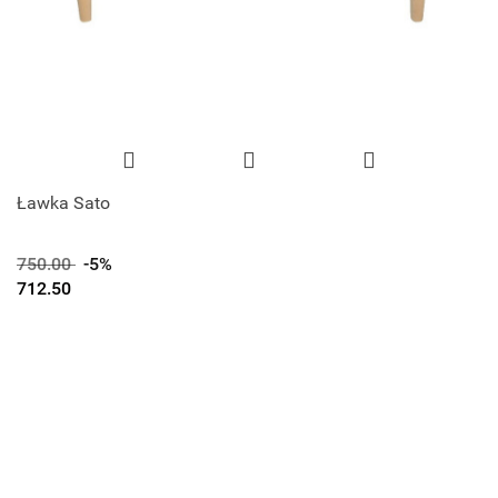
Ławka Sato
750.00
-5%
712.50