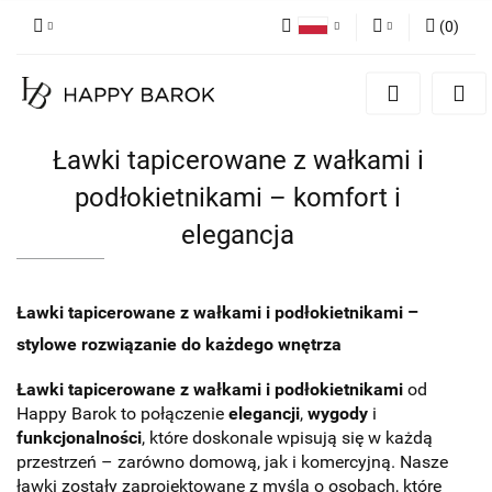
(
0
)
Polski
Zaloguj się
English
Zarejestruj się
German
Dodaj zgłoszenie
Ławki tapicerowane z wałkami i
Zgody cookies
podłokietnikami – komfort i
elegancja
Ławki tapicerowane z wałkami i podłokietnikami –
stylowe rozwiązanie do każdego wnętrza
Ławki tapicerowane z wałkami i podłokietnikami
od
Happy Barok to połączenie
elegancji
,
wygody
i
funkcjonalności
, które doskonale wpisują się w każdą
przestrzeń – zarówno domową, jak i komercyjną. Nasze
ławki zostały zaprojektowane z myślą o osobach, które