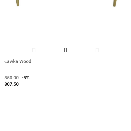
Ławka Wood
850.00
-5%
807.50