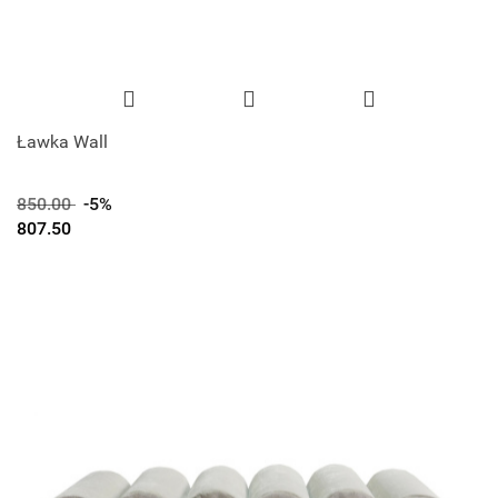
Ławka Wall
850.00
-5%
807.50