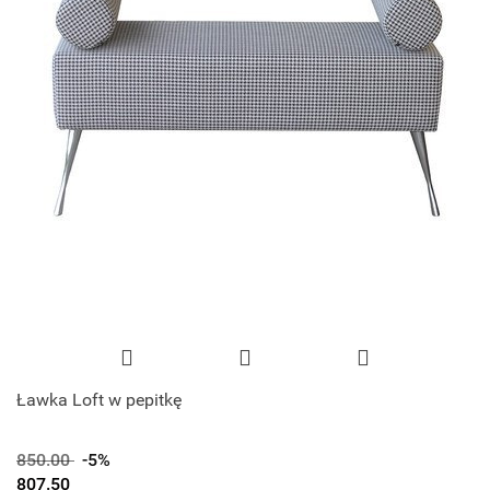
Ławka Loft w pepitkę
850.00
-5%
807.50