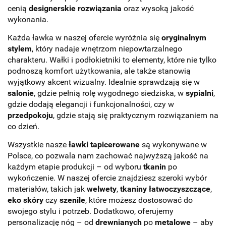
cenią
designerskie rozwiązania
oraz wysoką jakość
wykonania.
Każda ławka w naszej ofercie wyróżnia się
oryginalnym
stylem
, który nadaje wnętrzom niepowtarzalnego
charakteru. Wałki i podłokietniki to elementy, które nie tylko
podnoszą komfort użytkowania, ale także stanowią
wyjątkowy akcent wizualny. Idealnie sprawdzają się w
salonie
, gdzie pełnią rolę wygodnego siedziska, w
sypialni
,
gdzie dodają elegancji i funkcjonalności, czy w
przedpokoju
, gdzie stają się praktycznym rozwiązaniem na
co dzień.
Wszystkie nasze
ławki tapicerowane
są wykonywane w
Polsce, co pozwala nam zachować najwyższą jakość na
każdym etapie produkcji – od wyboru
tkanin
po
wykończenie. W naszej ofercie znajdziesz szeroki wybór
materiałów, takich jak
welwety
,
tkaniny łatwoczyszczące
,
eko skóry
czy
szenile
, które możesz dostosować do
swojego stylu i potrzeb. Dodatkowo, oferujemy
personalizację nóg – od
drewnianych
po
metalowe
– aby