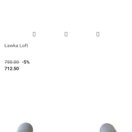
Ławka Loft
750.00
-5%
712.50